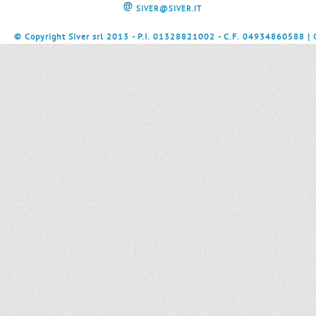
SIVER@SIVER.IT
© Copyright Siver srl 2013 - P.I. 01328821002 - C.F. 04934860588 |