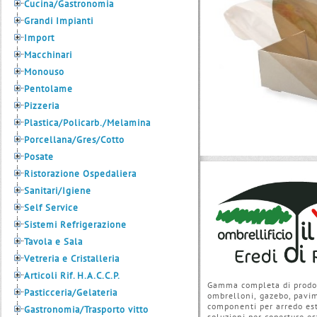
Cucina/Gastronomia
Grandi Impianti
Import
Macchinari
Monouso
Pentolame
Pizzeria
Plastica/Policarb./Melamina
Porcellana/Gres/Cotto
Posate
Ristorazione Ospedaliera
Sanitari/Igiene
Self Service
Sistemi Refrigerazione
Tavola e Sala
Vetreria e Cristalleria
Articoli Rif. H.A.C.C.P.
Gamma completa di prodo
Pasticceria/Gelateria
ombrelloni, gazebo, pavi
componenti per arredo est
Gastronomia/Trasporto vitto
soluzioni per coperture es