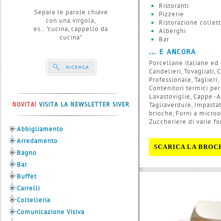
Ristoranti
Separa le parole chiave
Pizzerie
con una virgola,
Ristorazione collett
es.: "cucina, cappello da
Alberghi
cucina"
Bar
... E ANCORA
Porcellane italiane ed e
Candelieri, Tovagliati,
Professionale, Taglieri
Contenitori termici per 
Lavastoviglie, Cappe -Ar
Tagliaverdure, Impastatr
NOVITA!
VISITA LA NEWSLETTER SIVER
brioche, Forni a microo
Zuccheriere di varie for
Abbigliamento
Arredamento
SCARICA LA BROC
Bagno
Bar
Buffet
Carrelli
Coltelleria
Comunicazione Visiva